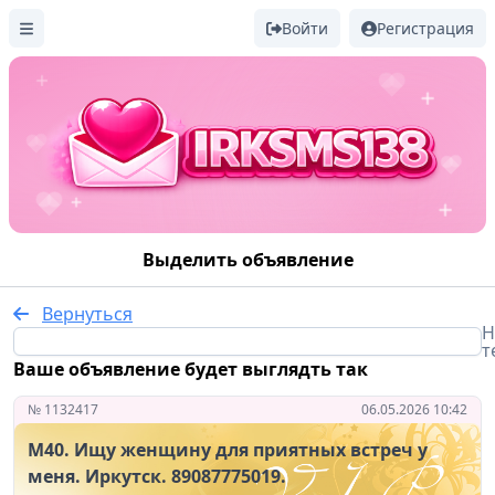
Войти
Регистрация
Выделить объявление
Вернуться
Н
т
Ваше объявление будет выглядть так
№ 1132417
06.05.2026 10:42
М40. Ищу женщину для приятных встреч у
меня. Иркутск. 89087775019.