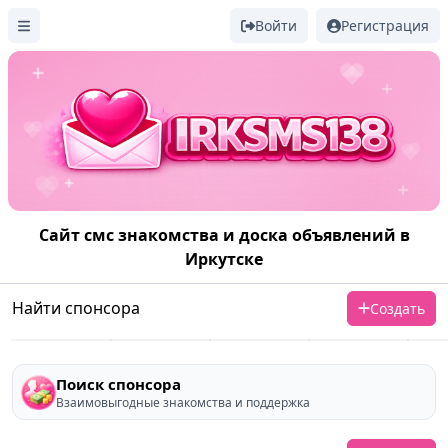
Войти
Регистрация
Сайт смс знакомства и доска объявлений в
Иркутске
Ищу спонсора
Ищу спонсора
Ищу спонсора
Стану спонсором
Ищу сп
Найти спонсора
Мария
Артём
Оксана
Александр
Али
Создать
27 лет
35 лет
25 лет
26 лет
22 лет
3
1
1
1
Поиск спонсора
Взаимовыгодные знакомства и поддержка