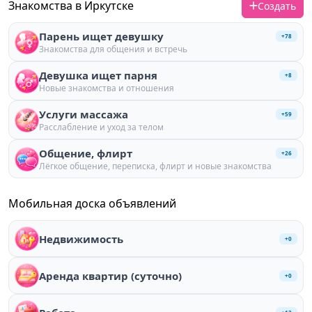
Знакомства в Иркутске
Создать
Парень ищет девушку
+
78
Знакомства для общения и встречь
Девушка ищет парня
+
8
Новые знакомства и отношения
Услуги массажа
+
59
Расслабление и уход за телом
Общение, флирт
+
26
Лёгкое общение, переписка, флирт и новые знакомства
Мобильная доска объявлений
Недвижимость
+
0
Аренда квартир (суточно)
+
0