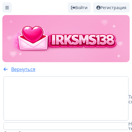
Войти
Регистрация
Вернуться
Т
с
Н
т