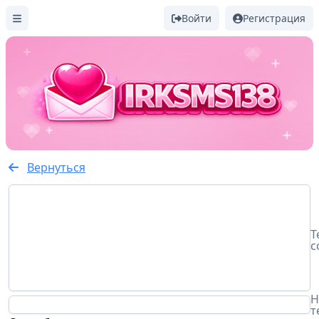
Войти
Регистрация
Вернуться
Т
с
Н
т